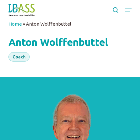
Skip
Menu
to
search
main
Close
Home
»
Anton Wolffenbuttel
content
Menu
Anton Wolffenbuttel
Coach