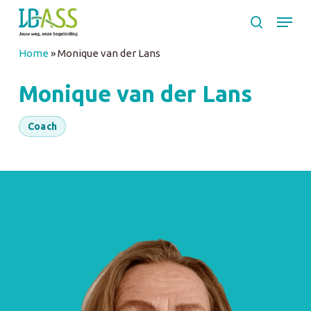
Skip
Menu
to
search
main
Close
Home
»
Monique van der Lans
content
Menu
Monique van der Lans
Coach