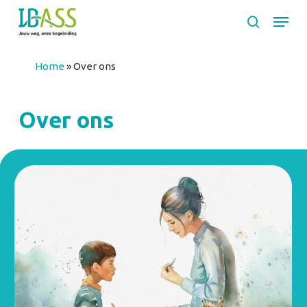
Skip
Menu
to
search
main
Close
content
Menu
Home
»
Over ons
Over ons